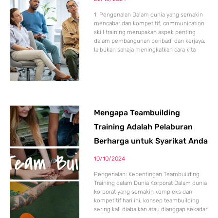
1. Pengenalan Dalam dunia yang semakin
mencabar dan kompetitif, communication
skill training merupakan aspek penting
dalam pembangunan peribadi dan kerjaya.
Ia bukan sahaja meningkatkan cara kita
Mengapa Teambuilding
Training Adalah Pelaburan
Berharga untuk Syarikat Anda
10/10/2024
Pengenalan: Kepentingan Teambuilding
Training dalam Dunia Korporat Dalam dunia
korporat yang semakin kompleks dan
kompetitif hari ini, konsep teambuilding
sering kali diabaikan atau dianggap sekadar