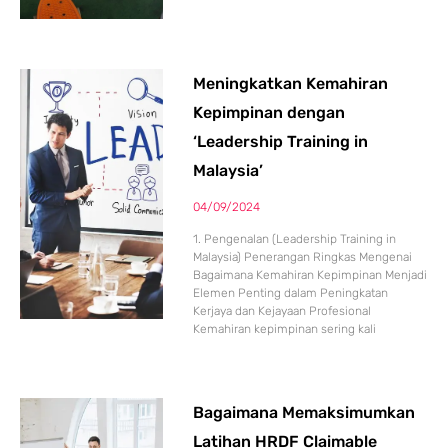
Meningkatkan Kemahiran
Kepimpinan dengan
‘Leadership Training in
Malaysia’
04/09/2024
1. Pengenalan (Leadership Training in
Malaysia) Penerangan Ringkas Mengenai
Bagaimana Kemahiran Kepimpinan Menjadi
Elemen Penting dalam Peningkatan
Kerjaya dan Kejayaan Profesional
Kemahiran kepimpinan sering kali
Bagaimana Memaksimumkan
Latihan HRDF Claimable