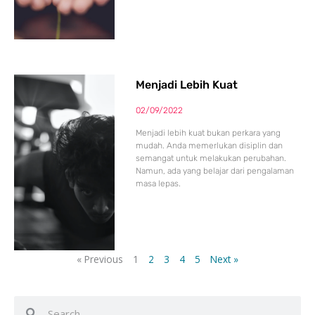
Menjadi Lebih Kuat
02/09/2022
Menjadi lebih kuat bukan perkara yang
mudah. Anda memerlukan disiplin dan
semangat untuk melakukan perubahan.
Namun, ada yang belajar dari pengalaman
masa lepas.
« Previous
1
2
3
4
5
Next »
Search
Search