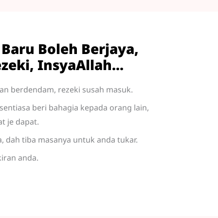
 Baru Boleh Berjaya,
eki, InsyaAllah...
dan berdendam, rezeki susah masuk.
sentiasa beri bahagia kepada orang lain,
t je dapat.
a, dah tiba masanya untuk anda tukar.
kiran anda.