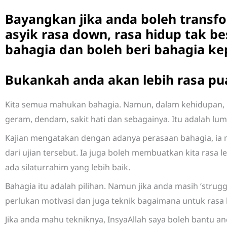
Bayangkan jika anda boleh transfo
asyik rasa down, rasa hidup tak be
bahagia dan boleh beri bahagia ke
Bukankah anda akan lebih rasa p
Kita semua mahukan bahagia. Namun, dalam kehidupan, k
geram, dendam, sakit hati dan sebagainya. Itu adalah lu
Kajian mengatakan dengan adanya perasaan bahagia, ia
dari ujian tersebut. Ia juga boleh membuatkan kita rasa l
ada silaturrahim yang lebih baik.
Bahagia itu adalah pilihan. Namun jika anda masih ‘strugg
perlukan motivasi dan juga teknik bagaimana untuk rasa
Jika anda mahu tekniknya, I
nsyaAllah saya boleh bantu 