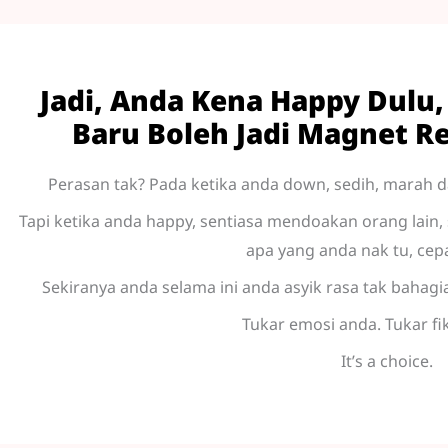
Jadi, Anda Kena Happy Dulu,
Baru Boleh Jadi Magnet Rez
Perasan tak? Pada ketika anda down, sedih, marah 
Tapi ketika anda happy, sentiasa mendoakan orang lain, 
apa yang anda nak tu, cepa
Sekiranya anda selama ini anda asyik rasa tak bahagi
Tukar emosi anda. Tukar fi
It’s a choice.