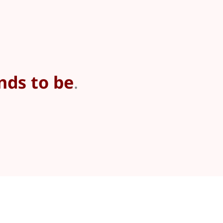
nds to be
.