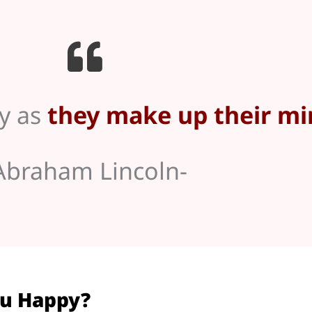
py as
they make up their mi
Abraham Lincoln-
lu Happy?