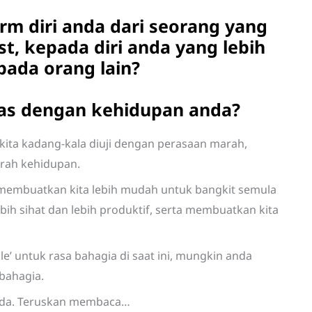
rm diri anda dari seorang yang
st, kepada diri anda yang lebih
pada orang lain?
uas dengan kehidupan anda?
ita kadang-kala diuji dengan perasaan marah,
mrah kehidupan.
 membuatkan kita lebih mudah untuk bangkit semula
ebih sihat dan lebih produktif, serta membuatkan kita
le’ untuk rasa bahagia di saat ini, mungkin anda
 bahagia.
anda. Teruskan membaca…