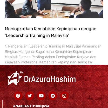
Meningkatkan Kemahiran Kepimpinan dengan
‘Leadership Training in Malaysia’
1. Pengenalan (Leadership Training in Malaysia) Penerangan
Ringkas Mengenai Bagaimana Kemahiran Kepimpinan
Menjadi Elemen Penting dalam Peningkatan Kerjaya dan
Kejayaan Profesional Kemahiran kepimpinan sering kali
Facebook
Twitter
Youtube
Telegram
Instagram
#NAKBANTU100KJIWA