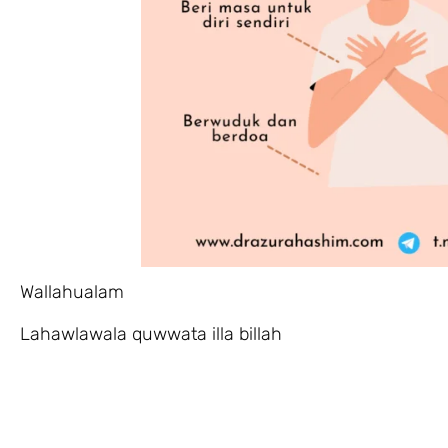
Wallahualam
Lahawlawala quwwata illa billah