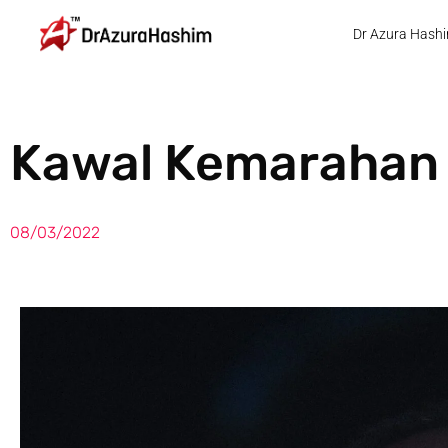
Skip
Dr Azura Hash
to
content
Kawal Kemarahan 
08/03/2022