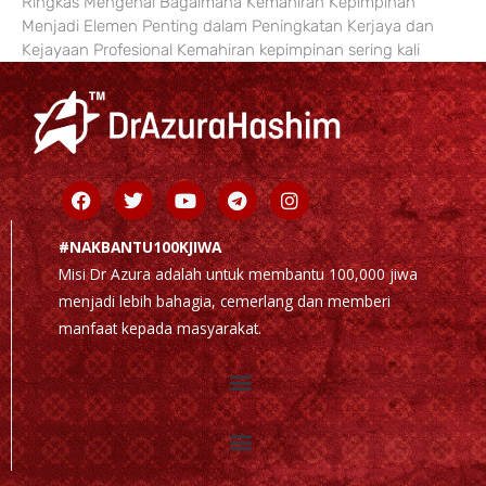
Ringkas Mengenai Bagaimana Kemahiran Kepimpinan
Menjadi Elemen Penting dalam Peningkatan Kerjaya dan
Kejayaan Profesional Kemahiran kepimpinan sering kali
Facebook
Twitter
Youtube
Telegram
Instagram
#NAKBANTU100KJIWA
Misi Dr Azura adalah untuk membantu 100,000 jiwa
menjadi lebih bahagia, cemerlang dan memberi
manfaat kepada masyarakat.