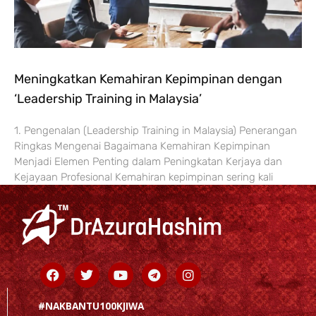
Meningkatkan Kemahiran Kepimpinan dengan
‘Leadership Training in Malaysia’
1. Pengenalan (Leadership Training in Malaysia) Penerangan
Ringkas Mengenai Bagaimana Kemahiran Kepimpinan
Menjadi Elemen Penting dalam Peningkatan Kerjaya dan
Kejayaan Profesional Kemahiran kepimpinan sering kali
Facebook
Twitter
Youtube
Telegram
Instagram
#NAKBANTU100KJIWA