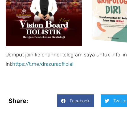
Jemput join ke channel telegram saya untuk info-inf
ini:
https://t.me/drazuraofficial
Share:
Facebook
Twitte