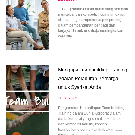
1. Pengenalan Dalam dunia yang semakin
mencabar dan kompetitif, communication
skill training merupakan aspek penting
dalam pembangunan peribadi dan
kerjaya. Ia bukan sahaja meningkatkan
cara kita
Mengapa Teambuilding Training
Adalah Pelaburan Berharga
untuk Syarikat Anda
10/10/2024
Pengenalan: Kepentingan Teambuilding
Training dalam Dunia Korporat Dalam
dunia korporat yang semakin kompleks
dan kompetitif hari ini, konsep
teambuilding sering kali diabaikan atau