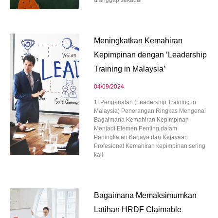
dianggap sekadar
Meningkatkan Kemahiran
Kepimpinan dengan ‘Leadership
Training in Malaysia’
04/09/2024
1. Pengenalan (Leadership Training in
Malaysia) Penerangan Ringkas Mengenai
Bagaimana Kemahiran Kepimpinan
Menjadi Elemen Penting dalam
Peningkatan Kerjaya dan Kejayaan
Profesional Kemahiran kepimpinan sering
kali
Bagaimana Memaksimumkan
Latihan HRDF Claimable