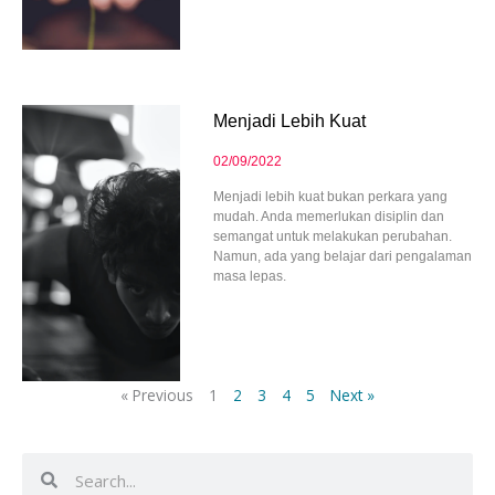
Menjadi Lebih Kuat
02/09/2022
Menjadi lebih kuat bukan perkara yang
mudah. Anda memerlukan disiplin dan
semangat untuk melakukan perubahan.
Namun, ada yang belajar dari pengalaman
masa lepas.
« Previous
1
2
3
4
5
Next »
Search
Search