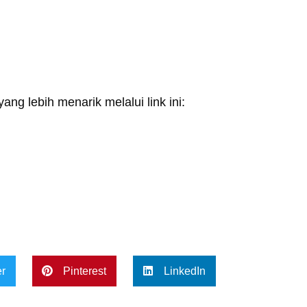
ang lebih menarik melalui link ini:
er
Pinterest
LinkedIn