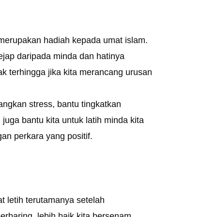
a merupakan hadiah kepada umat islam.
kejap daripada minda dan hatinya
k terhingga jika kita merancang urusan
angkan stress, bantu tingkatkan
 juga bantu kita untuk latih minda kita
an perkara yang positif.
t letih terutamanya setelah
rbaring, lebih baik kita bersenam