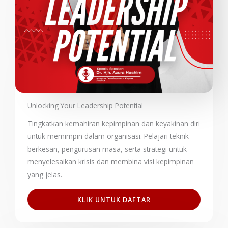
Unlocking Your Leadership Potential
Tingkatkan kemahiran kepimpinan dan keyakinan diri
untuk memimpin dalam organisasi. Pelajari teknik
berkesan, pengurusan masa, serta strategi untuk
menyelesaikan krisis dan membina visi kepimpinan
yang jelas.
KLIK UNTUK DAFTAR