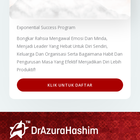
Exponential Success Program
Bongkar Rahsia Mengawal Emosi Dan Minda,
M
enjadi Leader Yang Hebat Untuk Diri Sendiri,
Keluarga Dan Organisasi Serta B
agaimana Habit Dan
Pengurusan Masa Yang Efektif Menjadikan Diri Lebih
Produktif!
KLIK UNTUK DAFTAR