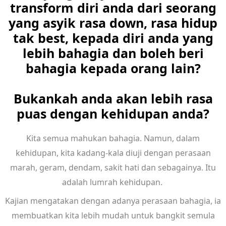
transform diri anda dari seorang
yang asyik rasa down, rasa hidup
tak best, kepada diri anda yang
lebih bahagia dan boleh beri
bahagia kepada orang lain?
Bukankah anda akan lebih rasa
puas dengan kehidupan anda?
Kita semua mahukan bahagia. Namun, dalam
kehidupan, kita kadang-kala diuji dengan perasaan
marah, geram, dendam, sakit hati dan sebagainya. Itu
adalah lumrah kehidupan.
Kajian mengatakan dengan adanya perasaan bahagia, ia
membuatkan kita lebih mudah untuk bangkit semula