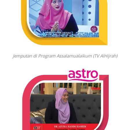
Jemputan di Program Assalamualaikum (TV AlHijrah)