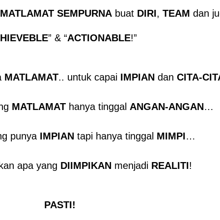
MATLAMAT SEMPURNA
buat
DIRI
,
TEAM
dan j
HIEVEBLE
” & “
ACTIONABLE
!”
a
MATLAMAT
.. untuk capai
IMPIAN
dan
CITA-CIT
ang
MATLAMAT
hanya tinggal
ANGAN-ANGAN
…
ng punya
IMPIAN
tapi hanya tinggal
MIMPI
…
ikan apa yang
DIIMPIKAN
menjadi
REALITI
!
PASTI!