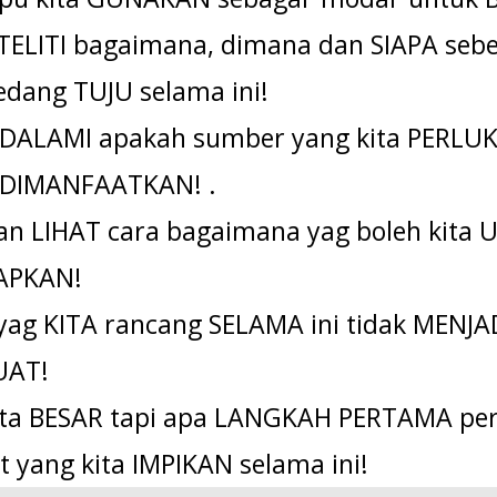
l TELITI bagaimana, dimana dan SIAPA se
dang TUJU selama ini!
l DALAMI apakah sumber yang kita PERLUK
uk DIMANFAATKAN! .
akan LIHAT cara bagaimana yag boleh kit
TAPKAN!
yag KITA rancang SELAMA ini tidak MENJAD
UAT!
a kita BESAR tapi apa LANGKAH PERTAMA pe
 yang kita IMPIKAN selama ini!