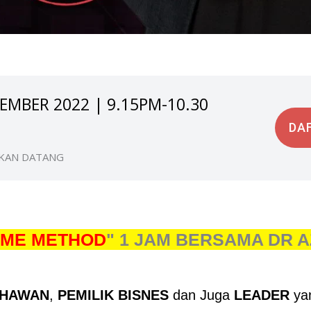
TEMBER 2022 | 9.15PM-10.30
DA
KAN DATANG
OME METHOD
" 1 JAM BERSAMA DR 
AHAWAN
,
PEMILIK BISNES
dan Juga
LEADER
yan