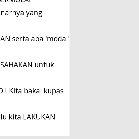
benarnya yang
AN serta apa 'modal'
a USAHAKAN untuk
I! Kita bakal kupas
rlu kita LAKUKAN