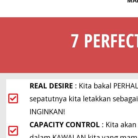
MA
7 PERFEC
REAL DESIRE
: Kita bakal PERHA
sepatutnya kita letakkan sebag
INGINKAN!
CAPACITY CONTROL
: Kita aka
dalam KAWALAN kita yang mamp