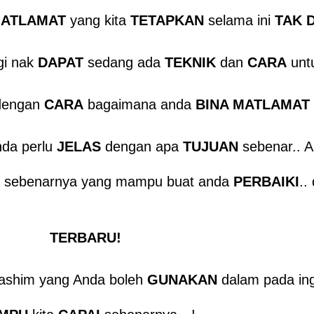
ATLAMAT
yang kita
TETAPKAN
selama ini
TAK 
gi nak
DAPAT
sedang ada
TEKNIK
dan
CARA
untu
dengan
CARA
bagaimana anda
BINA MATLAMAT
nda perlu
JELAS
dengan apa
TUJUAN
sebenar.. 
 sebenarnya yang mampu buat anda
PERBAIKI
..
TERBARU!
ashim yang Anda boleh
GUNAKAN
dalam pada in