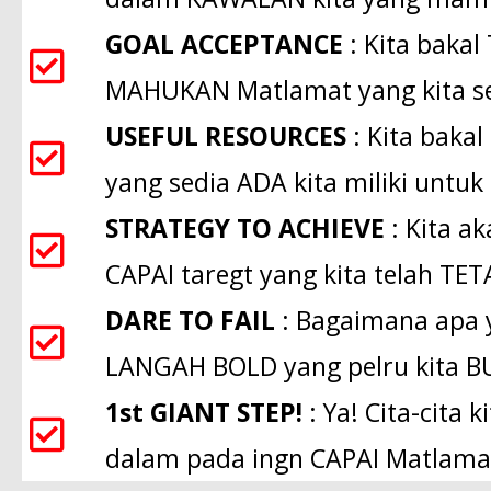
GOAL ACCEPTANCE
: Kita baka
MAHUKAN Matlamat yang kita se
USEFUL RESOURCES
: Kita baka
yang sedia ADA kita miliki unt
STRATEGY TO ACHIEVE
: Kita 
CAPAI taregt yang kita telah TE
DARE TO FAIL
: Bagaimana apa 
LANGAH BOLD yang pelru kita B
1st GIANT STEP!
: Ya! Cita-cit
dalam pada ingn CAPAI Matlamat