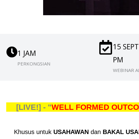
15 SEP
1 JAM
PM
PERKONGSIAN
WEBINAR A
[LIVE!] - "
WELL FORMED OUTC
Khusus untuk
USAHAWAN
dan
BAKAL US