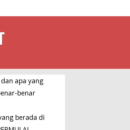
T
I dan apa yang
benar-benar
yang berada di
 BERMULA!