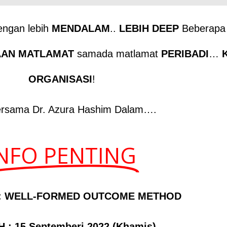
engan lebih
MENDALAM
..
LEBIH DEEP
Beberapa 
AAN MATLAMAT
samada matlamat
PERIBADI
…
ORGANISASI
!
rsama Dr. Azura Hashim Dalam….
NFO PENTING
: WELL-FORMED OUTCOME METHOD
 : 15 Septemberi 2022 (Khamis)