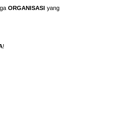
uga
ORGANISASI
yang
A
!