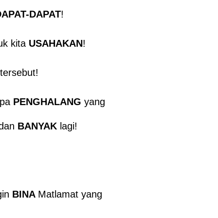
DAPAT-DAPAT
!
k kita
USAHAKAN
!
tersebut!
Apa
PENGHALANG
yang
 dan
BANYAK
lagi!
gin
BINA
Matlamat yang