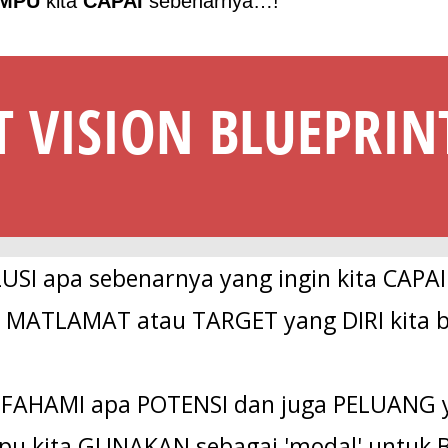
MPU
kita
CAPAI
sebenarnya…!
T VISION BLUEPRIN
LUSI apa sebenarnya yang ingin kita CAPA
ai MATLAMAT atau TARGET yang DIRI kita 
n FAHAMI apa POTENSI dan juga PELUANG 
u kita GUNAKAN sebagai 'modal' untuk