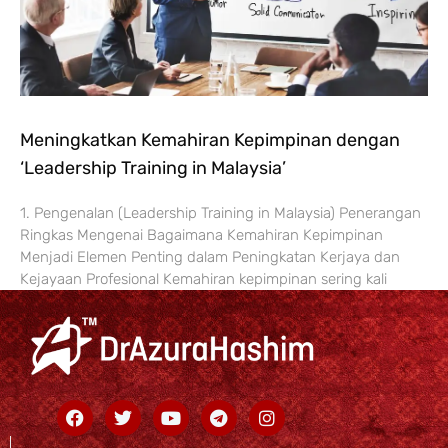
Meningkatkan Kemahiran Kepimpinan dengan
‘Leadership Training in Malaysia’
1. Pengenalan (Leadership Training in Malaysia) Penerangan
Ringkas Mengenai Bagaimana Kemahiran Kepimpinan
Menjadi Elemen Penting dalam Peningkatan Kerjaya dan
Kejayaan Profesional Kemahiran kepimpinan sering kali
Facebook
Twitter
Youtube
Telegram
Instagram