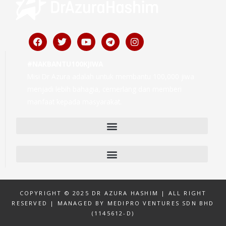
Facebook
Twitter
Youtube
Telegram
Instagram
#NAKBANTU100KJIWA
Misi Dr Azura adalah untuk membantu 100,000 jiwa
menjadi lebih bahagia, cemerlang dan memberi
manfaat kepada masyarakat.
COPYRIGHT © 2025 DR AZURA HASHIM | ALL RIGHT
RESERVED | MANAGED BY MEDIPRO VENTURES SDN BHD
(1145612-D)