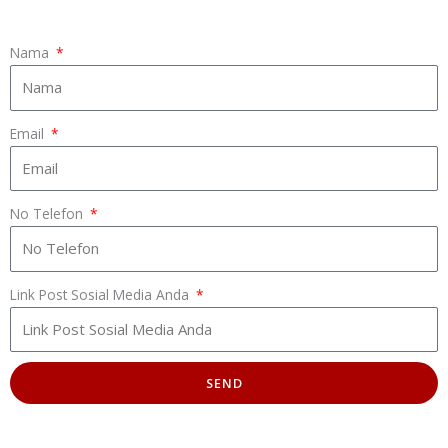
Nama
Email
No Telefon
Link Post Sosial Media Anda
SEND
A
l