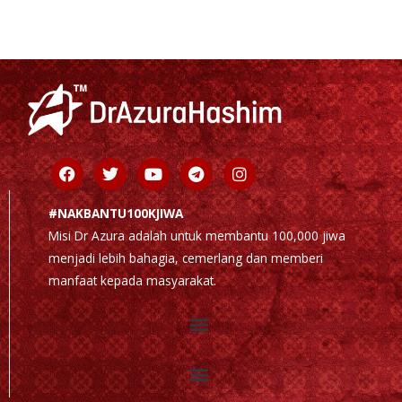
t
e
r
n
a
t
i
Facebook
Twitter
Youtube
Telegram
Instagram
v
e
#NAKBANTU100KJIWA
:
Misi Dr Azura adalah untuk membantu 100,000 jiwa
menjadi lebih bahagia, cemerlang dan memberi
manfaat kepada masyarakat.