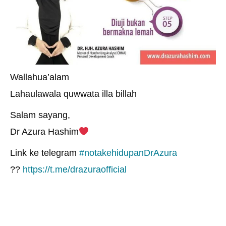
Wallahua’alam
Lahaulawala quwwata illa billah
Salam sayang,
Dr Azura Hashim
Link ke telegram
#
notakehidupanDrAzura
??
https://t.me/drazuraofficial