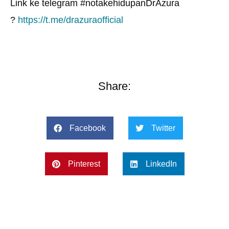
Link ke telegram #notakehidupanDrAzura
?
https://t.me/drazuraofficial
Share:
Facebook
Twitter
Pinterest
LinkedIn