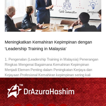
Meningkatkan Kemahiran Kepimpinan dengan
‘Leadership Training in Malaysia’
1. Pengenalan (Leadership Training in Malaysia) Penerangan
Ringkas Mengenai Bagaimana Kemahiran Kepimpinan
Menjadi Elemen Penting dalam Peningkatan Kerjaya dan
Kejayaan Profesional Kemahiran kepimpinan sering kali
Facebook
Twitter
Youtube
Telegram
Instagram