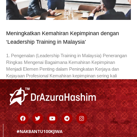
Meningkatkan Kemahiran Kepimpinan dengan
‘Leadership Training in Malaysia’
1. Pengenalan (Leadership Training in Malaysia) Penerangan
Ringkas Mengenai Bagaimana Kemahiran Kepimpinan
Menjadi Elemen Penting dalam Peningkatan Kerjaya dan
Kejayaan Profesional Kemahiran kepimpinan sering kali
Facebook
Twitter
Youtube
Telegram
Instagram
#NAKBANTU100KJIWA