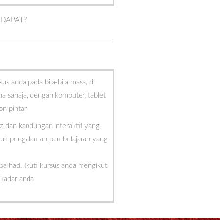
 DAPAT?
sus anda pada bila-bila masa, di
 sahaja, dengan komputer, tablet
on pintar
iz dan kandungan interaktif yang
tuk pengalaman pembelajaran yang
pa had. Ikuti kursus anda mengikut
 kadar anda