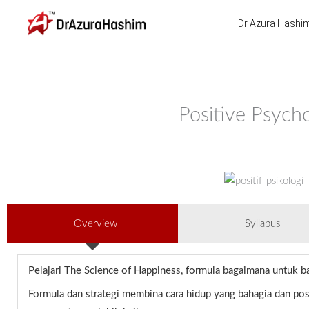
Skip
Dr Azura Hashi
to
content
Positive Psych
Overview
Syllabus
Pelajari The Science of Happiness, formula bagaimana untuk ba
Formula dan strategi membina cara hidup yang bahagia dan pos