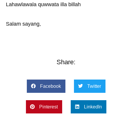
Lahawlawala quwwata illa billah
Salam sayang,
Share:
Facebook
Twitter
Pinterest
LinkedIn