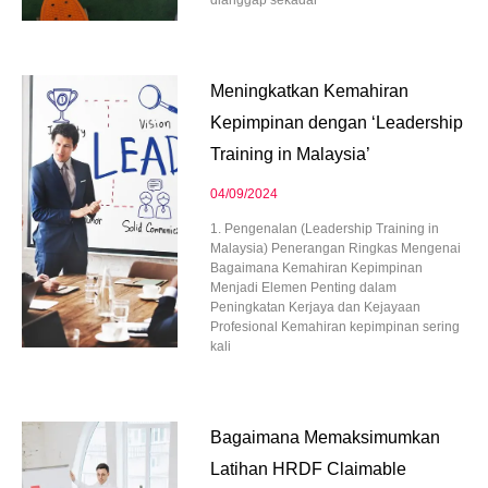
dianggap sekadar
Meningkatkan Kemahiran
Kepimpinan dengan ‘Leadership
Training in Malaysia’
04/09/2024
1. Pengenalan (Leadership Training in
Malaysia) Penerangan Ringkas Mengenai
Bagaimana Kemahiran Kepimpinan
Menjadi Elemen Penting dalam
Peningkatan Kerjaya dan Kejayaan
Profesional Kemahiran kepimpinan sering
kali
Bagaimana Memaksimumkan
Latihan HRDF Claimable