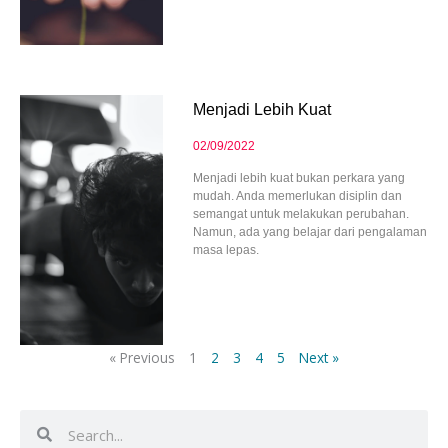
Menjadi Lebih Kuat
02/09/2022
Menjadi lebih kuat bukan perkara yang
mudah. Anda memerlukan disiplin dan
semangat untuk melakukan perubahan.
Namun, ada yang belajar dari pengalaman
masa lepas.
« Previous
1
2
3
4
5
Next »
Search
Search