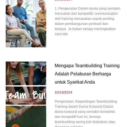
1. Pengenalan Dalam dunia yang semakin
mencabar dan kompetitif, communication
skill training merupakan aspek penting
dalam pembangunan peribadi dan
kerjaya. Ia bukan sahaja meningkatkan
cara kita
Mengapa Teambuilding Training
Adalah Pelaburan Berharga
untuk Syarikat Anda
10/10/2024
Pengenalan: Kepentingan Teambuilding
Training dalam Dunia Korporat Dalam
dunia korporat yang semakin kompleks
dan kompetitif hari ini, konsep
teambuilding sering kali diabaikan atau