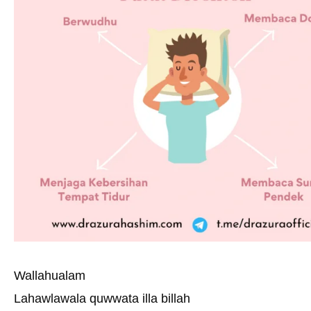
Wallahualam
Lahawlawala quwwata illa billah