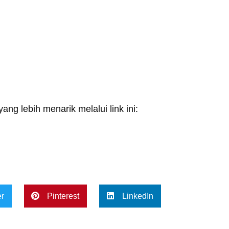
ang lebih menarik melalui link ini:
er
Pinterest
LinkedIn