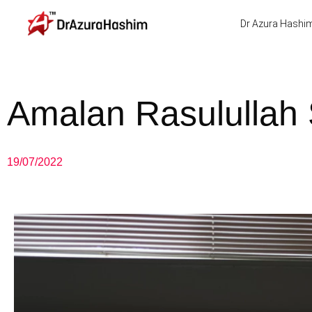
Skip
Dr Azura Hashi
to
content
Amalan Rasulullah
19/07/2022