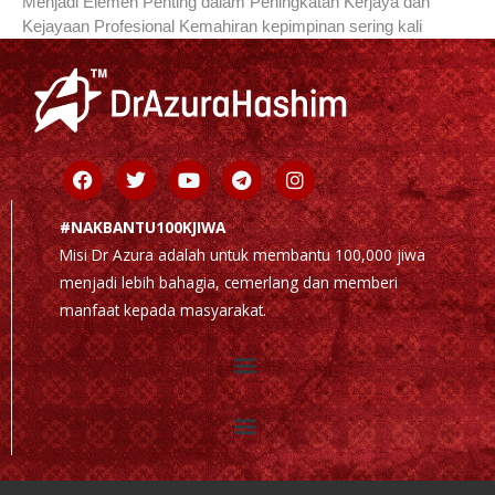
Menjadi Elemen Penting dalam Peningkatan Kerjaya dan
Kejayaan Profesional Kemahiran kepimpinan sering kali
Facebook
Twitter
Youtube
Telegram
Instagram
#NAKBANTU100KJIWA
Misi Dr Azura adalah untuk membantu 100,000 jiwa
menjadi lebih bahagia, cemerlang dan memberi
manfaat kepada masyarakat.