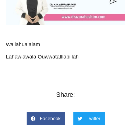
Wallahua’alam
Lahawlawala QuwwataIllabillah
Share:
Facebook
Twitter