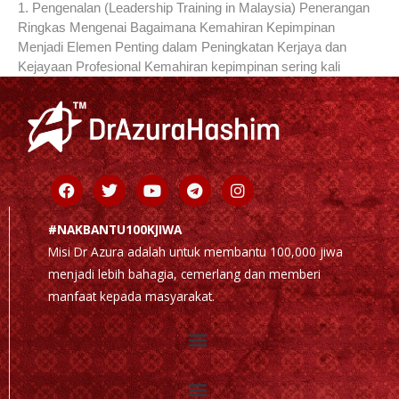
1. Pengenalan (Leadership Training in Malaysia) Penerangan
Ringkas Mengenai Bagaimana Kemahiran Kepimpinan
Menjadi Elemen Penting dalam Peningkatan Kerjaya dan
Kejayaan Profesional Kemahiran kepimpinan sering kali
Facebook
Twitter
Youtube
Telegram
Instagram
#NAKBANTU100KJIWA
Misi Dr Azura adalah untuk membantu 100,000 jiwa
menjadi lebih bahagia, cemerlang dan memberi
manfaat kepada masyarakat.