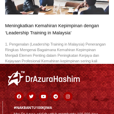
Meningkatkan Kemahiran Kepimpinan dengan
‘Leadership Training in Malaysia’
1. Pengenalan (Leadership Training in Malaysia) Penerangan
Ringkas Mengenai Bagaimana Kemahiran Kepimpinan
Menjadi Elemen Penting dalam Peningkatan Kerjaya dan
Kejayaan Profesional Kemahiran kepimpinan sering kali
Facebook
Twitter
Youtube
Telegram
Instagram
#NAKBANTU100KJIWA
Misi Dr Azura adalah untuk membantu 100,000 jiwa