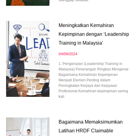
dianggap sekadar
Meningkatkan Kemahiran
Kepimpinan dengan ‘Leadership
Training in Malaysia’
04/09/2024
1. Pengenalan (Leadership Training in
Malaysia) Penerangan Ringkas Mengenai
Bagaimana Kemahiran Kepimpinan
Menjadi Elemen Penting dalam
Peningkatan Kerjaya dan Kejayaan
Profesional Kemahiran kepimpinan sering
kali
Bagaimana Memaksimumkan
Latihan HRDF Claimable