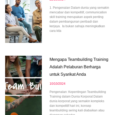
1. Pengenalan Dalam dunia yang semakin
mencabar dan kompetitif, communication
skill training merupakan aspek penting
dalam pembangunan peribadi dan
kerjaya. Ia bukan sahaja meningkatkan
cara kita
Mengapa Teambuilding Training
Adalah Pelaburan Berharga
untuk Syarikat Anda
10/10/2024
Pengenalan: Kepentingan Teambuilding
Training dalam Dunia Korporat Dalam
dunia korporat yang semakin kompleks
dan kompetitif hari ini, konsep
teambuilding sering kali diabaikan atau