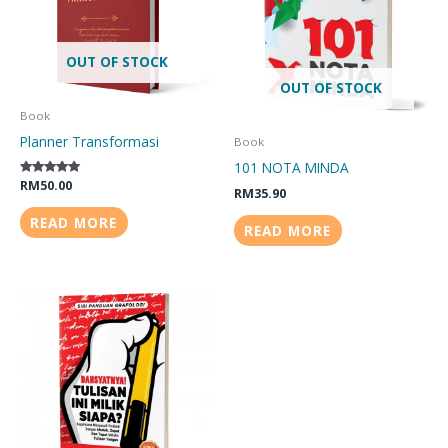
OUT OF STOCK
OUT OF STOCK
Book
Planner Transformasi
Book
101 NOTA MINDA
Rated
RM
50.00
RM
35.90
5.00
out of 5
READ MORE
READ MORE